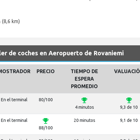
 (8,6 km)
er de coches en Aeropuerto de Rovaniemi
MOSTRADOR
PRECIO
TIEMPO DE
VALUACI
ESPERA
PROMEDIO
emoji_events
emoji_events
En el terminal
80/100
4 minutos
9,3 de 10
emoji_events
En el terminal
20 minutos
9,1 de 10
88/100