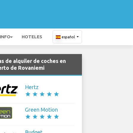
 INFO
HOTELES
español
s de alquiler de coches en
rto de Rovaniemi
Hertz
star
star
star
star
star
Green Motion
star
star
star
star
star
Budget