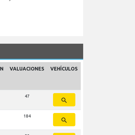
ÓN
VALUACIONES
VEHÍCULOS
47
search
184
search