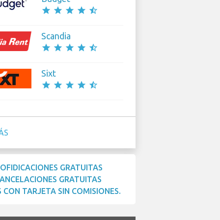
star
star
star
star
star_half
Scandia
star
star
star
star
star_half
Sixt
star
star
star
star
star_half
ÁS
OFIDICACIONES GRATUITAS
ANCELACIONES GRATUITAS
 CON TARJETA SIN COMISIONES.