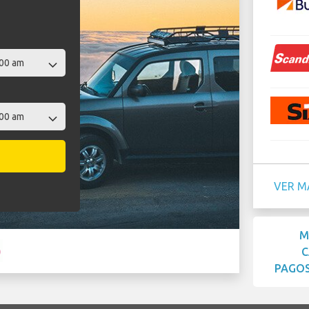
VER M
M
C
PAGOS