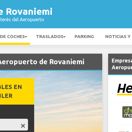
e Rovaniemi
nterés del Aeropuerto
 DE COCHES
TRASLADOS
PARKING
NOTICIAS Y
Empresa
 Aeropuerto de Rovaniemi
Aeropue
BLES EN
ILER