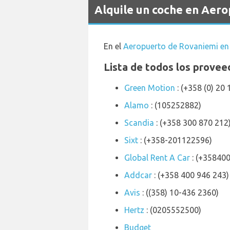
Alquile un coche en Aer
En el
Aeropuerto de Rovaniemi en 
Lista de todos los provee
Green Motion
: (+358 (0) 20
Alamo
: (105252882)
Scandia
: (+358 300 870 212
Sixt
: (+358-201122596)
Global Rent A Car
: (+35840
Addcar
: (+358 400 946 243)
Avis
: ((358) 10-436 2360)
Hertz
: (0205552500)
Budget