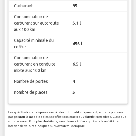
Carburant
95
Consommation de
carburant sur autoroute
5.1 l
aux 100 km
Capacité minimale du
455 l
coffre
Consommation de
carburant en conduite
6.5 l
mixte aux 100 km
Nombre de portes
4
nombre de places
5
Les spécifications indiquées sont à titre informatif uniquement, nous ne pouvons
pas garantir le modèle et les spécifications exacts du véhicule Mercedes C Class que
vous recevrez. Pour plus de détails, vous devez vérifier auprès de la société de
location de voitures indiquée sur Rovaniemi Aéroport.