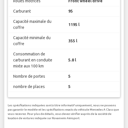
Roues motrices
Front wheel drive
Carburant
95
Capacité maximale du
1195 l
coffre
Capacité minimale du
355 l
coffre
Consommation de
carburant en conduite
5.8 l
mixte aux 100 km
Nombre de portes
5
nombre de places
5
Les spécifications indiquées sont à titre informatif uniquement, nous ne pouvons
pas garantir le modèle et les spécifications exacts du véhicule Mercedes A Class que
vous recevrez. Pour plus de détails, vous devez vérifier auprès de la société de
location de voitures indiquée sur Rovaniemi Aéroport.