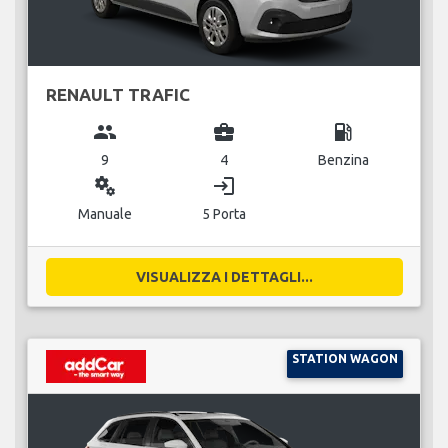
RENAULT TRAFIC
group
business_center
local_gas_station
9
4
Benzina
miscellaneous_services
login
Manuale
5 Porta
VISUALIZZA I DETTAGLI...
STATION WAGON