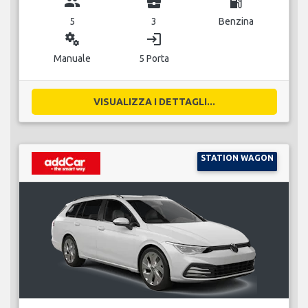
group
business_center
local_gas_station
5
3
Benzina
miscellaneous_services
login
Manuale
5 Porta
VISUALIZZA I DETTAGLI...
STATION WAGON