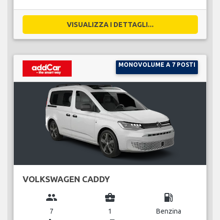
VISUALIZZA I DETTAGLI...
MONOVOLUME A 7 POSTI
VOLKSWAGEN CADDY
group
business_center
local_gas_station
7
1
Benzina