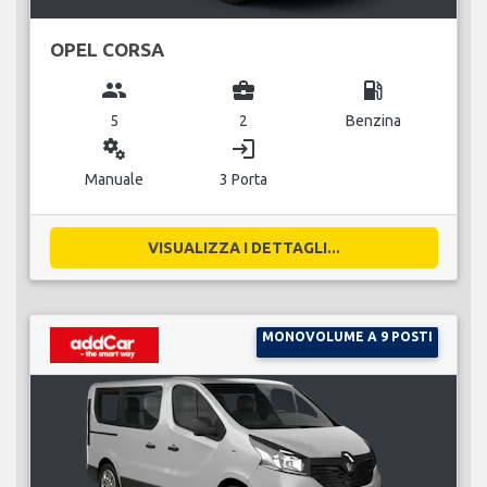
OPEL CORSA
group
business_center
local_gas_station
5
2
Benzina
miscellaneous_services
login
Manuale
3 Porta
VISUALIZZA I DETTAGLI...
MONOVOLUME A 9 POSTI