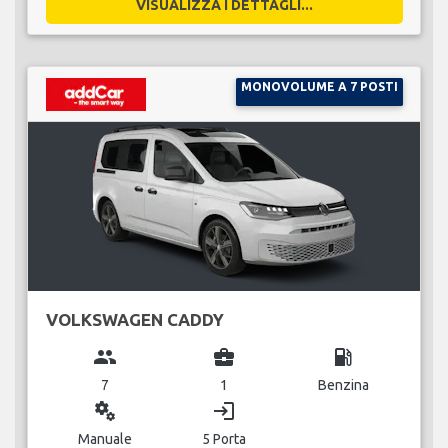
VISUALIZZA I DETTAGLI...
MONOVOLUME A 7 POSTI
VOLKSWAGEN CADDY
group
business_center
local_gas_station
7
1
Benzina
miscellaneous_services
login
Manuale
5 Porta