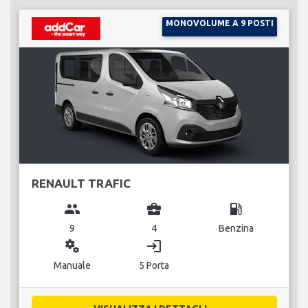
MONOVOLUME A 9 POSTI
RENAULT TRAFIC
group
business_center
local_gas_station
9
4
Benzina
miscellaneous_services
login
Manuale
5 Porta