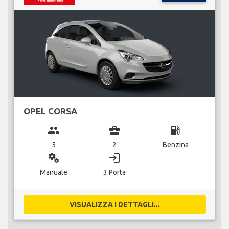
OPEL CORSA
group
business_center
local_gas_station
5
2
Benzina
miscellaneous_services
login
Manuale
3 Porta
VISUALIZZA I DETTAGLI...