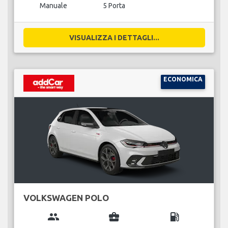
Manuale
5 Porta
VISUALIZZA I DETTAGLI...
ECONOMICA
VOLKSWAGEN POLO
group
business_center
local_gas_station