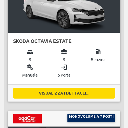
SKODA OCTAVIA ESTATE
group
business_center
local_gas_station
5
5
Benzina
miscellaneous_services
login
Manuale
5 Porta
VISUALIZZA I DETTAGLI...
MONOVOLUME A 7 POSTI