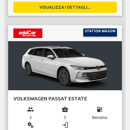
VISUALIZZA I DETTAGLI...
STATION WAGON
VOLKSWAGEN PASSAT ESTATE
group
business_center
local_gas_station
5
5
Benzina
miscellaneous_services
login