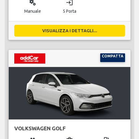
miscellaneous_services
login
Manuale
5 Porta
VISUALIZZA I DETTAGLI...
COMPATTA
VOLKSWAGEN GOLF