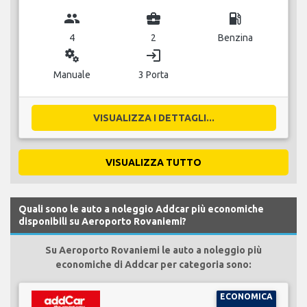
group
business_center
local_gas_station
4
2
Benzina
miscellaneous_services
login
Manuale
3 Porta
VISUALIZZA I DETTAGLI...
VISUALIZZA TUTTO
Quali sono le auto a noleggio Addcar più economiche
disponibili su Aeroporto Rovaniemi?
Su Aeroporto Rovaniemi le auto a noleggio più
economiche di Addcar per categoria sono:
ECONOMICA