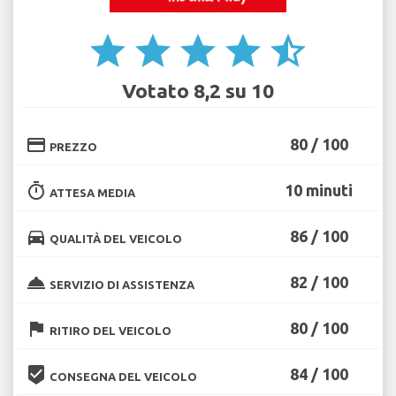
star
star
star
star
star_half
Votato 8,2 su 10
credit_card
80 / 100
PREZZO
timer
10 minuti
ATTESA MEDIA
directions_car
86 / 100
QUALITÀ DEL VEICOLO
room_service
82 / 100
SERVIZIO DI ASSISTENZA
flag
80 / 100
RITIRO DEL VEICOLO
beenhere
84 / 100
CONSEGNA DEL VEICOLO