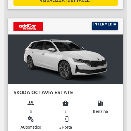
VISUALIZZA I DETTAGLI...
INTERMEDIA
SKODA OCTAVIA ESTATE
group
business_center
local_gas_station
5
5
Benzina
miscellaneous_services
login
Automatico
5 Porta