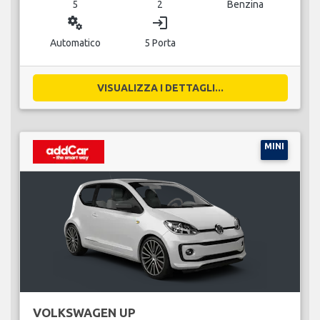
5
2
Benzina
miscellaneous_services
login
Automatico
5 Porta
VISUALIZZA I DETTAGLI...
MINI
VOLKSWAGEN UP