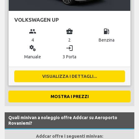
VOLKSWAGEN UP
group
business_center
local_gas_station
4
2
Benzina
miscellaneous_services
login
Manuale
3 Porta
VISUALIZZA I DETTAGLI...
MOSTRA I PREZZI
Quali minivan a noleggio offre Addcar su Aeroporto
Rovaniemi?
Addcar offre i seguenti minivan: