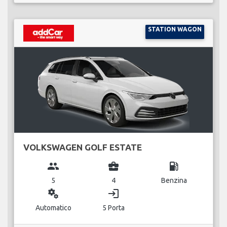
STATION WAGON
VOLKSWAGEN GOLF ESTATE
group
business_center
local_gas_station
5
4
Benzina
miscellaneous_services
login
Automatico
5 Porta