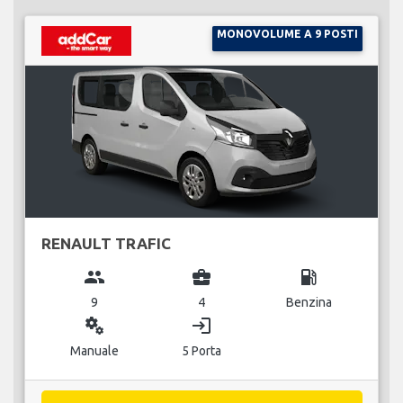
MONOVOLUME A 9 POSTI
RENAULT TRAFIC
group
business_center
local_gas_station
9
4
Benzina
miscellaneous_services
login
Manuale
5 Porta