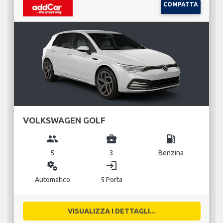
COMPATTA
VOLKSWAGEN GOLF
group
business_center
local_gas_station
5
3
Benzina
miscellaneous_services
login
Automatico
5 Porta
VISUALIZZA I DETTAGLI...