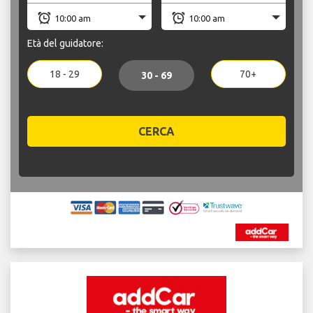
Età del guidatore:
18 - 29
70+
30 - 69
CERCA