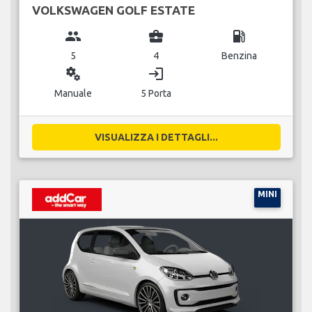
VOLKSWAGEN GOLF ESTATE
group
business_center
local_gas_station
5
4
Benzina
miscellaneous_services
login
Manuale
5 Porta
VISUALIZZA I DETTAGLI...
MINI