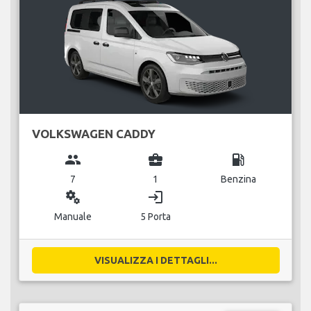
VOLKSWAGEN CADDY
group
business_center
local_gas_station
7
1
Benzina
miscellaneous_services
login
Manuale
5 Porta
VISUALIZZA I DETTAGLI...