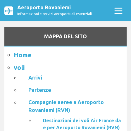
Aeroporto Rovaniemi
Informazioni e servizi aeroportuali essenziali
MAPPA DEL SITO
Home
voli
Arrivi
Partenze
Compagnie aeree a Aeroporto
Rovaniemi (RVN)
Destinazioni dei voli Air France da
e per Aeroporto Rovaniemi (RVN)