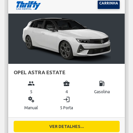
CARRINHA
OPEL ASTRA ESTATE
group
business_center
local_gas_station
5
4
Gasolina
miscellaneous_services
login
Manual
5 Porta
VER DETALHES...