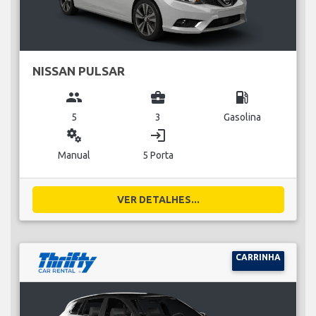
NISSAN PULSAR
group
business_center
local_gas_station
5
3
Gasolina
miscellaneous_services
login
Manual
5 Porta
VER DETALHES...
CARRINHA