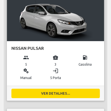
NISSAN PULSAR
group
business_center
local_gas_station
5
3
Gasolina
miscellaneous_services
login
Manual
5 Porta
VER DETALHES...