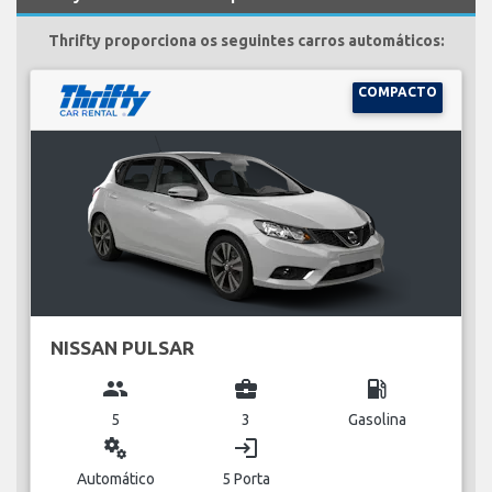
Thrifty proporciona os seguintes carros automáticos:
COMPACTO
NISSAN PULSAR
group
business_center
local_gas_station
5
3
Gasolina
miscellaneous_services
login
Automático
5 Porta