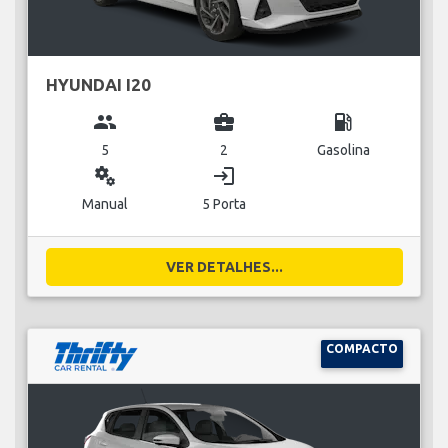
HYUNDAI I20
group
business_center
local_gas_station
5
2
Gasolina
miscellaneous_services
login
Manual
5 Porta
VER DETALHES...
COMPACTO