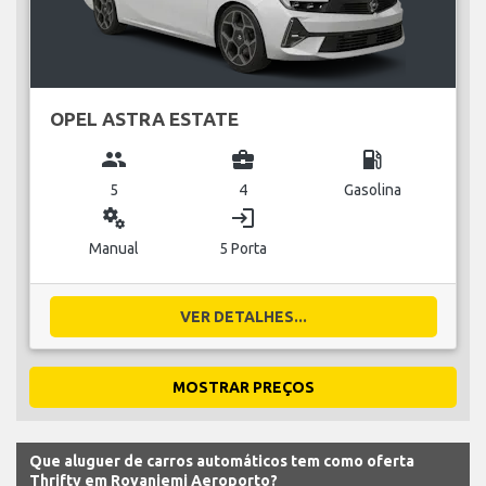
OPEL ASTRA ESTATE
group
business_center
local_gas_station
5
4
Gasolina
miscellaneous_services
login
Manual
5 Porta
VER DETALHES...
MOSTRAR PREÇOS
Que aluguer de carros automáticos tem como oferta
Thrifty em Rovaniemi Aeroporto?