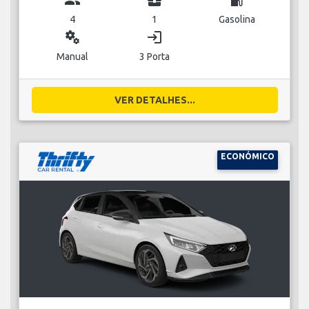
4
1
Gasolina
miscellaneous_services
login
Manual
3 Porta
VER DETALHES...
ECONÓMICO