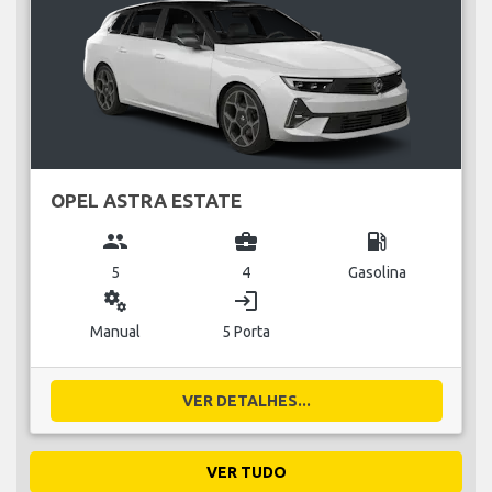
OPEL ASTRA ESTATE
group
business_center
local_gas_station
5
4
Gasolina
miscellaneous_services
login
Manual
5 Porta
VER DETALHES...
VER TUDO