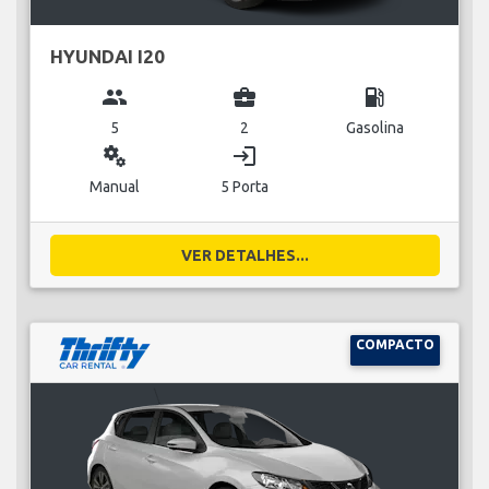
HYUNDAI I20
group
business_center
local_gas_station
5
2
Gasolina
miscellaneous_services
login
Manual
5 Porta
VER DETALHES...
COMPACTO