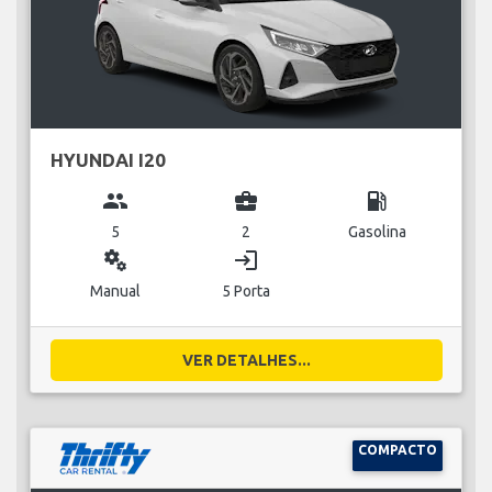
HYUNDAI I20
group
business_center
local_gas_station
5
2
Gasolina
miscellaneous_services
login
Manual
5 Porta
VER DETALHES...
COMPACTO