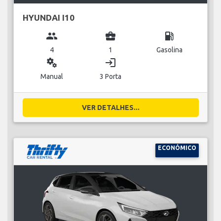
HYUNDAI I10
group
business_center
local_gas_station
4
1
Gasolina
miscellaneous_services
login
Manual
3 Porta
VER DETALHES...
ECONÓMICO