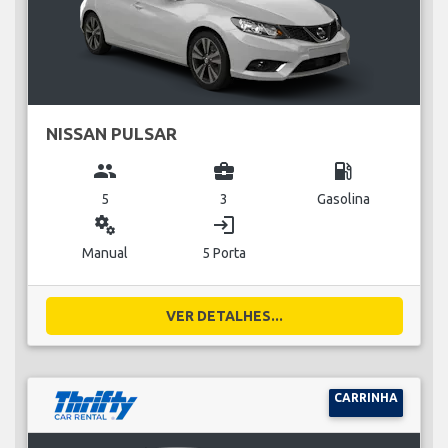
NISSAN PULSAR
group
business_center
local_gas_station
5
3
Gasolina
miscellaneous_services
login
Manual
5 Porta
VER DETALHES...
CARRINHA