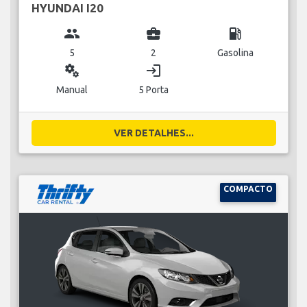
HYUNDAI I20
group
business_center
local_gas_station
5
2
Gasolina
miscellaneous_services
login
Manual
5 Porta
VER DETALHES...
COMPACTO