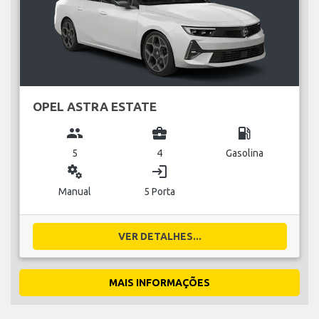
OPEL ASTRA ESTATE
group
business_center
local_gas_station
5
4
Gasolina
miscellaneous_services
login
Manual
5 Porta
VER DETALHES...
MAIS INFORMAÇÕES