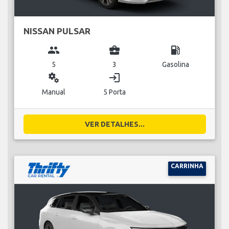
NISSAN PULSAR
group
business_center
local_gas_station
5
3
Gasolina
miscellaneous_services
login
Manual
5 Porta
VER DETALHES...
CARRINHA