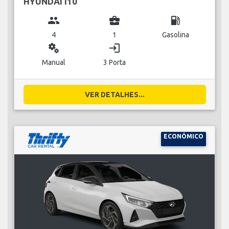
HYUNDAI I10
group
business_center
local_gas_station
4
1
Gasolina
miscellaneous_services
login
Manual
3 Porta
VER DETALHES...
ECONÓMICO