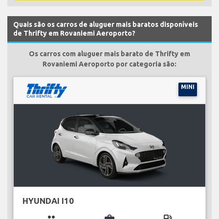
Quais são os carros de aluguer mais baratos disponíveis
de Thrifty em Rovaniemi Aeroporto?
Os carros com aluguer mais barato de Thrifty em
Rovaniemi Aeroporto por categoria são:
MINI
HYUNDAI I10
group
business_center
local_gas_station