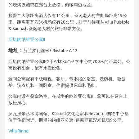
的烧烤设施或在露台上放松，俯瞰周边地区。
拉普兰大学距离酒店仅有11公里，圣诞老人村主邮局距离19公
里。距离罗瓦涅米机场仅有20公里，对于前往和从Villa Puistola
& Sauna和圣诞老人村的旅行非常方便。
斯堪的纳维亚公寓II
地址：
芬兰罗瓦涅米3 Riistatie A 12
斯堪的纳维亚公寓II位于Arktikum科学中心约700米的距离处。公
寓设有阳台，配有水壶设备。
这间公寓配有平板电视、客厅、带淋浴的浴室、洗碗机、微波
炉、洗衣机和一间卧室。住宿提供床单和毛巾。
公寓内设有桑拿浴室。在斯堪的纳维亚公寓II，您可以在露台上
放松身心。
罗瓦涅米艺术博物馆、Korundi文化之家和Revontuli购物中心都
位于住宿附近。斯堪的纳维亚公寓II距离罗瓦涅米机场9公里。
Villa Rinne