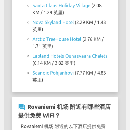
Santa Claus Holiday Village
(2.08
KM / 1.29 英里)
Nova Skyland Hotel
(2.29 KM / 1.43
英里)
Arctic TreeHouse Hotel
(2.76 KM /
1.71 英里)
Lapland Hotels Ounasvaara Chalets
(6.14 KM / 3.82 英里)
Scandic Pohjanhovi
(7.77 KM / 4.83
英里)
question_answer
Rovaniemi 机场 附近有哪些酒店
提供免费 WiFi？
Rovaniemi 机场 附近的以下酒店提供免费