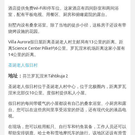
酒店提供免费Wi-Fi和停车位。这家酒店有四间卧室和两间浴
室，配有平板电视、用餐区、厨房和俯瞰庭院的露台。
别墅内设有桑拿浴室。除了当地的徒步小径，这栋房子还设有带
烧烤设施的花园。
Villa Aurora假日屋距离圣诞老人村主邮局有13公里的距离。距
离Science Center Pilke约6公里。罗瓦涅米机场距离这家小屋有
14公里的距离。
圣诞老人假日村
地址：
芬兰罗瓦涅米Tähtikuja 2
圣诞老人假日村位于圣诞老人村中心，位于北极圈内，距离罗瓦
涅米北部仅10公里。度假村提供私人小屋。
假日村的每间带暖气的小屋都设有自己的桑拿浴室、小厨房和露
台。您可以在这些房间里享受浴室的舒适，还有现代化的液晶电
视。
在现场，您可以租用船只、自行车和钓鱼装备，工作人员还可以
帮助安排驯鹿、哈士奇和雪地摩托车的旅行。该地区还设有滑雪