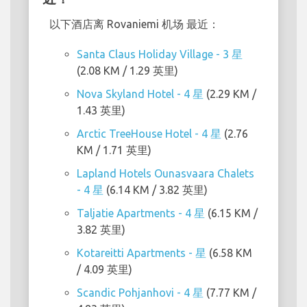
以下酒店离 Rovaniemi 机场 最近：
Santa Claus Holiday Village - 3 星
(2.08 KM / 1.29 英里)
Nova Skyland Hotel - 4 星
(2.29 KM /
1.43 英里)
Arctic TreeHouse Hotel - 4 星
(2.76
KM / 1.71 英里)
Lapland Hotels Ounasvaara Chalets
- 4 星
(6.14 KM / 3.82 英里)
Taljatie Apartments - 4 星
(6.15 KM /
3.82 英里)
Kotareitti Apartments - 星
(6.58 KM
/ 4.09 英里)
Scandic Pohjanhovi - 4 星
(7.77 KM /