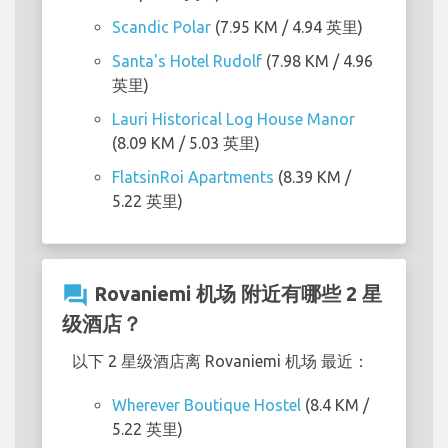
Scandic Polar
(7.95 KM / 4.94 英里)
Santa's Hotel Rudolf
(7.98 KM / 4.96
英里)
Lauri Historical Log House Manor
(8.09 KM / 5.03 英里)
FlatsinRoi Apartments
(8.39 KM /
5.22 英里)
question_answer
Rovaniemi 机场 附近有哪些 2 星
级酒店？
以下 2 星级酒店离 Rovaniemi 机场 最近：
Wherever Boutique Hostel
(8.4 KM /
5.22 英里)