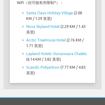
WiFi（但可能有所限制*）：
Santa Claus Holiday Village
(2.08
KM / 1.29 英里)
Nova Skyland Hotel
(2.29 KM / 1.43
英里)
Arctic TreeHouse Hotel
(2.76 KM /
1.71 英里)
Lapland Hotels Ounasvaara Chalets
(6.14 KM / 3.82 英里)
Scandic Pohjanhovi
(7.77 KM / 4.83
英里)