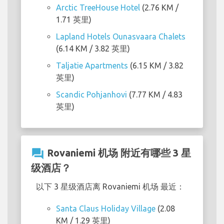
Arctic TreeHouse Hotel
(2.76 KM /
1.71 英里)
Lapland Hotels Ounasvaara Chalets
(6.14 KM / 3.82 英里)
Taljatie Apartments
(6.15 KM / 3.82
英里)
Scandic Pohjanhovi
(7.77 KM / 4.83
英里)
question_answer
Rovaniemi 机场 附近有哪些 3 星
级酒店？
以下 3 星级酒店离 Rovaniemi 机场 最近：
Santa Claus Holiday Village
(2.08
KM / 1.29 英里)