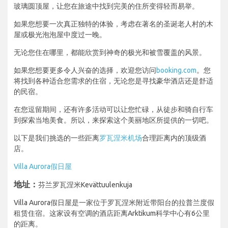
玻璃圆顶屋，让您在旅途中找到完美的住所变得轻而易举。
如果您想要一次真正独特的体验，考虑在著名的圣诞老人村的木
屋或极光泡泡屋中度过一晚。
无论您住在哪里，都能欣赏到神奇的极光和被雪覆盖的风景。
如果您想要更多令人兴奋的选择，欢迎您访问
booking.com
。您
将找到各种适合您需求的住宿，无论您是寻找豪华酒店还是舒适
的民宿。
在您逗留期间，还有许多活动可以让您忙碌，从徒步和骑自行车
到探索当地美食。所以，来探索这个美丽地区所提供的一切吧。
以下是我们挑选的一些距离
罗瓦涅米机场
合理距离内的顶级酒
店。
Villa Aurora假日屋
地址：
芬兰罗瓦涅米Kevättuulenkuja
Villa Aurora假日屋是一家位于罗瓦涅米附近带阳台的拉普兰度假
租赁住宿。这家设有空调的酒店距离Arktikum科学中心有6公里
的距离。