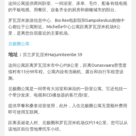
这间公寓提供两间卧室、一间浴室、床单、毛巾、配备有线电视
的平板电视、用餐区、设备齐全的厨房和俯瞰城市的阳台。
罗瓦涅米旅游信息中心、Bio Rex电影院和Sampokeskus购物中
心都位于公寓附近。Michelle中心公寓距离罗瓦涅米机场9公
里，是离您住宿最近的主要机场。
北极圈公寓
地址：
芬兰罗瓦涅米Harjurinteentie 59
这间公寓距离罗瓦涅米市中心约8公里，距离Ounasvaara滑雪度
假村有15分钟车程。公寓内设有洗碗机、露台和自行车租赁设
施。
北极圈公寓是一间带有大浴室和淋浴的一卧室公寓。它还包括一
个带沙发床、电视和CD播放器的客厅/卧室。
提供早餐和桑拿浴室使用，此外，入住北极圈公寓无需额外费用
即可使用互联网。
距离圣诞老人村、北极圈和罗瓦涅米机场仅约14公里。您可以从
该地区前往雪地摩托车小径。