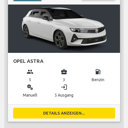
OPEL ASTRA
group
business_center
local_gas_station
5
3
Benzin
miscellaneous_services
login
Manuell
5 Ausgang
DETAILS ANZEIGEN...