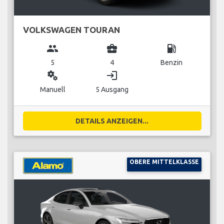
VOLKSWAGEN TOURAN
group
business_center
local_gas_station
5
4
Benzin
miscellaneous_services
login
Manuell
5 Ausgang
DETAILS ANZEIGEN...
OBERE MITTELKLASSE