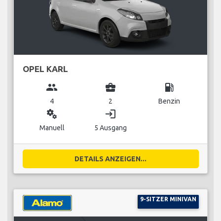
OPEL KARL
group
business_center
local_gas_station
4
2
Benzin
miscellaneous_services
login
Manuell
5 Ausgang
DETAILS ANZEIGEN...
9-SITZER MINIVAN