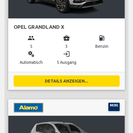
OPEL GRANDLAND X
group
business_center
local_gas_station
5
3
Benzin
miscellaneous_services
login
Automatisch
5 Ausgang
DETAILS ANZEIGEN...
MINI