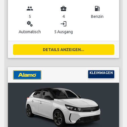
group
business_center
local_gas_station
5
4
Benzin
miscellaneous_services
login
Automatisch
5 Ausgang
DETAILS ANZEIGEN...
KLEINWAGEN