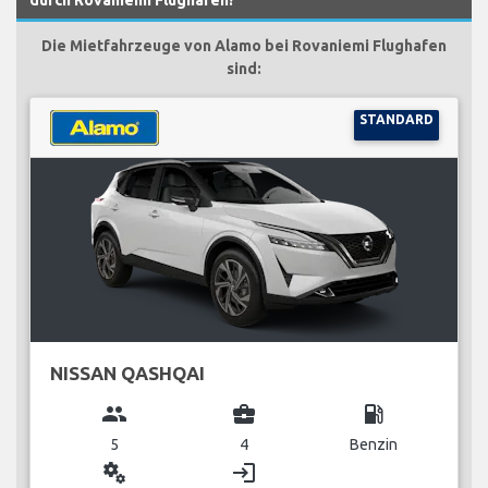
Die Mietfahrzeuge von Alamo bei Rovaniemi Flughafen
sind:
STANDARD
NISSAN QASHQAI
group
business_center
local_gas_station
5
4
Benzin
miscellaneous_services
login