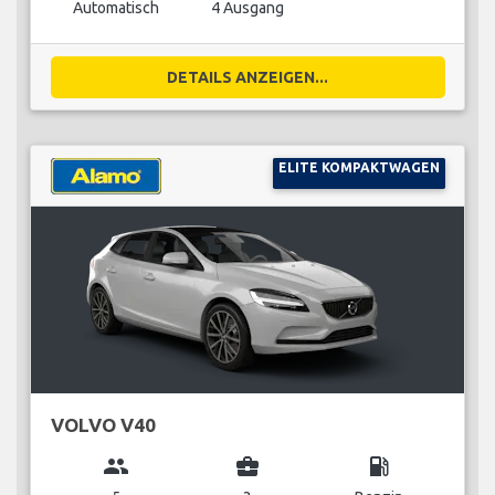
Automatisch
4 Ausgang
DETAILS ANZEIGEN...
ELITE KOMPAKTWAGEN
VOLVO V40
group
business_center
local_gas_station