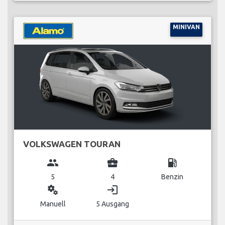
MINIVAN
VOLKSWAGEN TOURAN
group
business_center
local_gas_station
5
4
Benzin
miscellaneous_services
login
Manuell
5 Ausgang