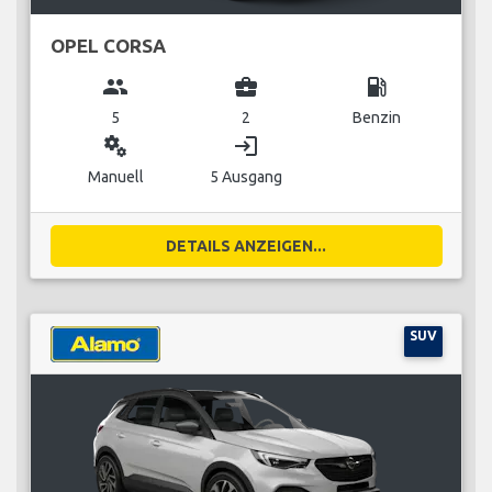
OPEL CORSA
group
business_center
local_gas_station
5
2
Benzin
miscellaneous_services
login
Manuell
5 Ausgang
DETAILS ANZEIGEN...
SUV