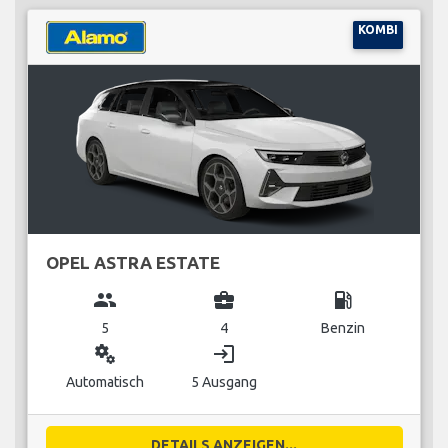
KOMBI
OPEL ASTRA ESTATE
group
business_center
local_gas_station
5
4
Benzin
miscellaneous_services
login
Automatisch
5 Ausgang
DETAILS ANZEIGEN...