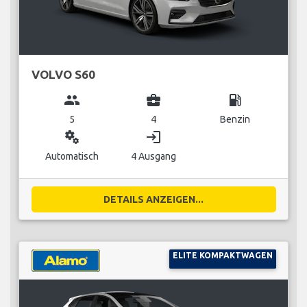
VOLVO S60
group
business_center
local_gas_station
5
4
Benzin
miscellaneous_services
login
Automatisch
4 Ausgang
DETAILS ANZEIGEN...
ELITE KOMPAKTWAGEN