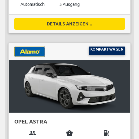
Automatisch
5 Ausgang
DETAILS ANZEIGEN...
KOMPAKTWAGEN
OPEL ASTRA
group
business_center
local_gas_station