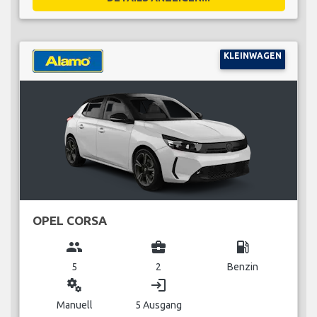
KLEINWAGEN
OPEL CORSA
group
business_center
local_gas_station
5
2
Benzin
miscellaneous_services
login
Manuell
5 Ausgang