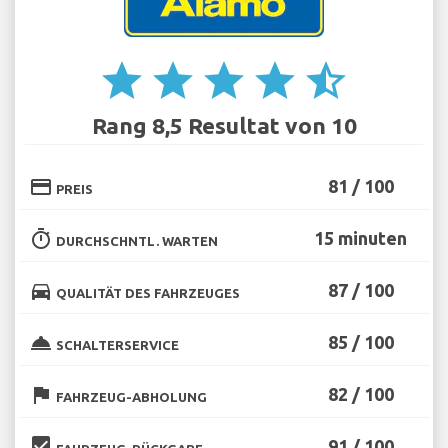
star
star
star
star
star_half
Rang 8,5 Resultat von 10
credit_card
81 / 100
PREIS
timer
15 minuten
DURCHSCHNTL. WARTEN
directions_car
87 / 100
QUALITÄT DES FAHRZEUGES
room_service
85 / 100
SCHALTERSERVICE
flag
82 / 100
FAHRZEUG-ABHOLUNG
beenhere
91 / 100