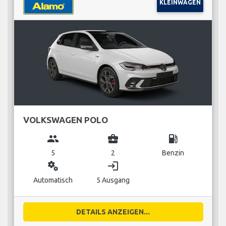
KLEINWAGEN
VOLKSWAGEN POLO
group
business_center
local_gas_station
5
2
Benzin
miscellaneous_services
login
Automatisch
5 Ausgang
DETAILS ANZEIGEN...