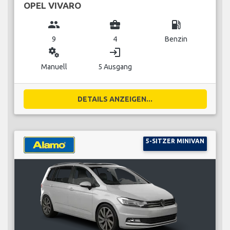
OPEL VIVARO
group
business_center
local_gas_station
9
4
Benzin
miscellaneous_services
login
Manuell
5 Ausgang
DETAILS ANZEIGEN...
5-SITZER MINIVAN