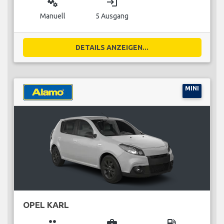
miscellaneous_services
login
Manuell
5 Ausgang
DETAILS ANZEIGEN...
MINI
OPEL KARL
group
business_center
local_gas_station