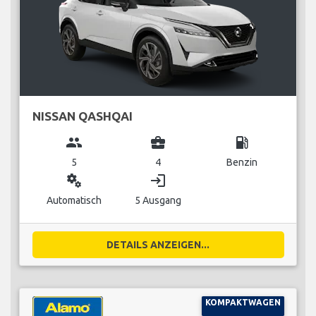
NISSAN QASHQAI
group
business_center
local_gas_station
5
4
Benzin
miscellaneous_services
login
Automatisch
5 Ausgang
DETAILS ANZEIGEN...
KOMPAKTWAGEN