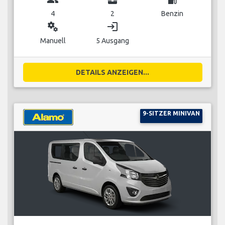
4
2
Benzin
miscellaneous_services
login
Manuell
5 Ausgang
DETAILS ANZEIGEN...
9-SITZER MINIVAN