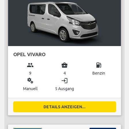
OPEL VIVARO
group
business_center
local_gas_station
9
4
Benzin
miscellaneous_services
login
Manuell
5 Ausgang
DETAILS ANZEIGEN...