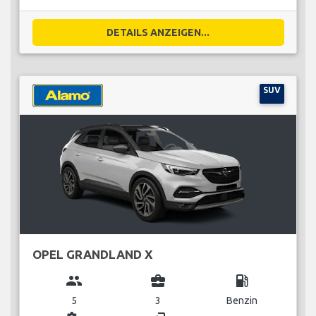
DETAILS ANZEIGEN...
SUV
OPEL GRANDLAND X
group
business_center
local_gas_station
5
3
Benzin